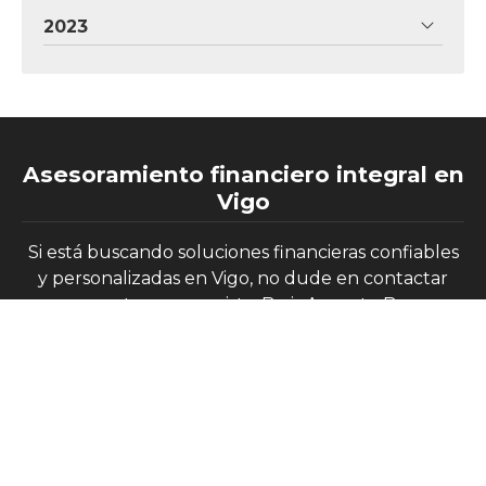
2023
Asesoramiento financiero integral en
Vigo
Si está buscando soluciones financieras confiables
y personalizadas en Vigo, no dude en contactar
con nuestro economista, Brais Angosto Barros.
Dirección:
Rúa Arquitecto Pérez Bellas, 7 - 1º Ofc.
A 36211 Vigo (Pontevedra)
Teléfono:
653 905 051
E-mail:
info@economistavigo.com